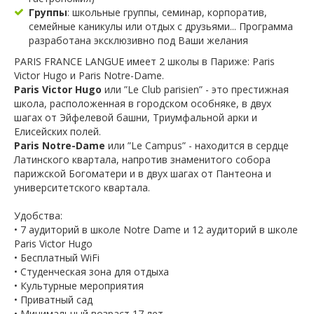
Группы
: школьные группы, семинар, корпоратив,
семейные каникулы или отдых с друзьями... Программа
разработана эксклюзивно под Ваши желания
PARIS FRANCE LANGUE имеет 2 школы в Париже: Paris
Victor Hugo и Paris Notre-Dame.
Paris Victor Hugo
или ”Le Club parisien” - это престижная
школа, расположенная в городском особняке, в двух
шагах от Эйфелевой башни, Триумфальной арки и
Елисейских полей.
Paris Notre-Dame
или ”Le Campus” - находится в сердце
Латинского квартала, напротив знаменитого собора
парижской Богоматери и в двух шагах от Пантеона и
университетского квартала.
Удобства:
• 7 аудиторий в школе Notre Dame и 12 аудиторий в школе
Paris Victor Hugo
• Бесплатный WiFi
• Студенческая зона для отдыха
• Культурные мероприятия
• Приватный сад
• Минимальный возраст 17 лет